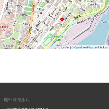
Leaflet
| ©
OpenStreetMap
contributors
麗軒國際飯店