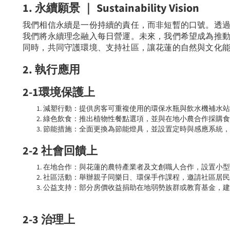
1. 永續願景 ｜ Sustainability Vision
我們相信永續是一份持續的責任，而非短暫的口號。透
我們將永續理念融入每日營運。未來，我們希望成為推
同時，共同守護環境、支持社區，讓花蓮的自然與文化
2. 執行應用
2-1環境保護上
減塑行動：提供房客可重複使用的環保水瓶與飲水機補水站
綠色飲食：推出植物性餐點選項，並與在地小農合作採購食
節能措施：全面更換為節能燈具，並設置定時與感應系統，
2-2 社會回饋上
在地合作：與花蓮的農特產業者及文創職人合作，設置小型
社區活動：舉辦親子同樂日、環保手作課程，邀請社區居民
公益支持：部分房價收益捐助在地弱勢族群或教育基金，建
2-3 治理上