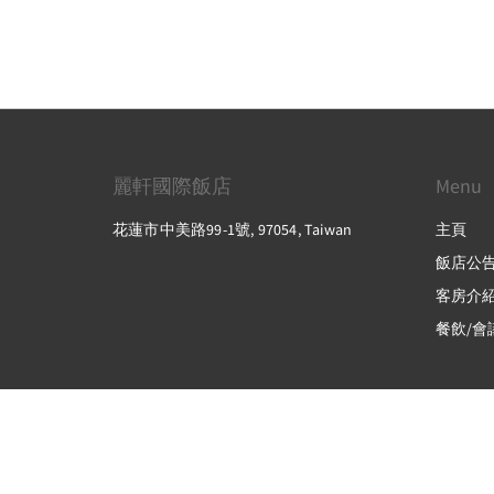
麗軒國際飯店
Menu
花蓮市中美路99-1號, 97054, Taiwan
主頁
飯店公
客房介
餐飲/會
2026
All rights reserved