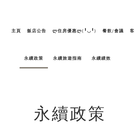
主頁
飯店公告
Ლ住房優惠Ლ(╹◡╹)
餐飲/會議
客
永續政策
永續旅遊指南
永續績效
永續政策