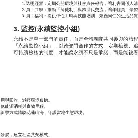
透明經營：定期公開環境與社會責任報告，讓利害關係人清
員工共學：推動「師徒制」與跨世代交流，讓年輕員工學習
員工福利：提供彈性工時與技能培訓，兼顧同仁的生活品質
3. 監控(永續監控小組)
永續不是單一部門的責任，而是全體團隊共同參與的旅
「永續監控小組」，以跨部門合作的方式，定期檢視、
可持續檢核的制度，才能讓永續不只是承諾，而是能被
使用與回收，減輕環境負擔。
降低能源消耗與食物里程。
低衝擊方式體驗花蓮山海，守護當地生態環境。
業發展，建立社區共榮模式。