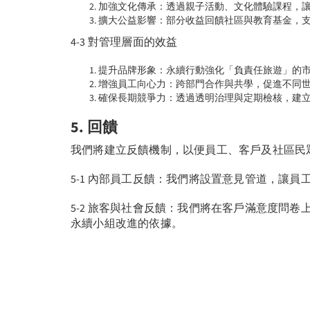
加強文化傳承：透過親子活動、文化體驗課程，
擴大公益影響：部分收益回饋社區與教育基金，
4-3 對管理層面的效益
提升品牌形象：永續行動強化「負責任旅遊」的市場
增強員工向心力：跨部門合作與共學，促進不同
確保長期競爭力：透過透明治理與定期檢核，建
5. 回饋
我們將建立反饋機制，以便員工、客戶及社區民
5-1 內部員工反饋：我們將設置意見管道，讓
5-2 旅客與社會反饋：我們將在客戶滿意度問
永續小組改進的依據。