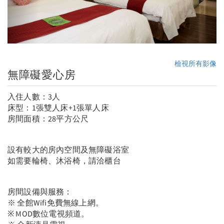
檢視所有影像
無障礙愛心房
入住人數：3人
床型：1張雙人床+1張單人床
房間面積：28平方公尺
設有較大的房內空間及無障礙浴室
如需要輪椅、沐浴椅，請洽櫃台
房間設備與服務：
※ 全館Wifi免費無線上網。
※ MOD數位電視頻道。