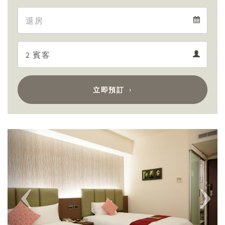
Arrival
Departure
calendar
Departure
Guests
calendar
Guests
calendar
立即預訂
Previous
Next