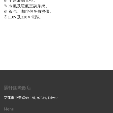
※ 全新液晶電視。
※ 冷氣及暖氣空調系統。
※ 茶包、咖啡包免費提供。
※ 110V 及220 V 電壓。
麗軒國際飯店
花蓮市中美路99-1號, 97054, Taiwan
Menu