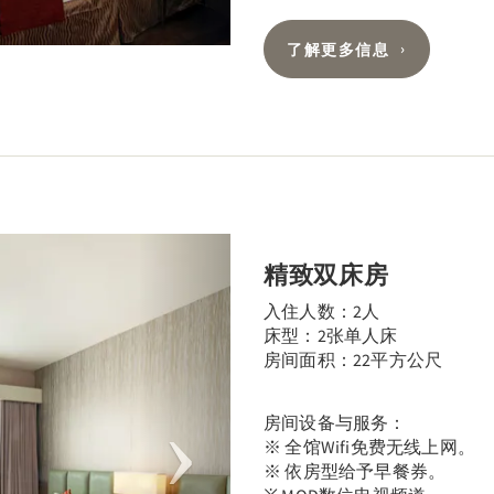
了解更多信息
Next
精致双床房
入住人数：2人
床型：2张单人床
房间面积：22平方公尺
房间设备与服务：
※ 全馆Wifi免费无线上网。
※ 依房型给予早餐券。