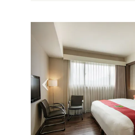
Previous