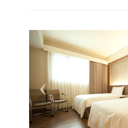
Previous