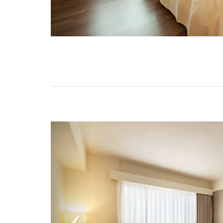
Previous