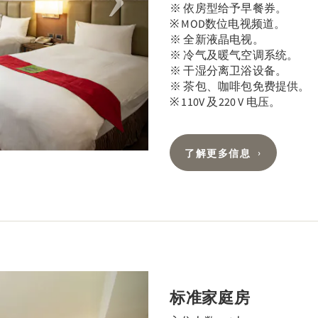
※ 依房型给予早餐券。
※ MOD数位电视频道。
※ 全新液晶电视。
※ 冷气及暖气空调系统。
※ 干湿分离卫浴设备。
※ 茶包、咖啡包免费提供。
※ 110V 及220 V 电压。
了解更多信息
Next
标准家庭房