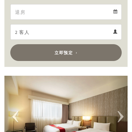
Arrival
Departure
calendar
Departure
Guests
calendar
Guests
calendar
立即预定
Previous
Next