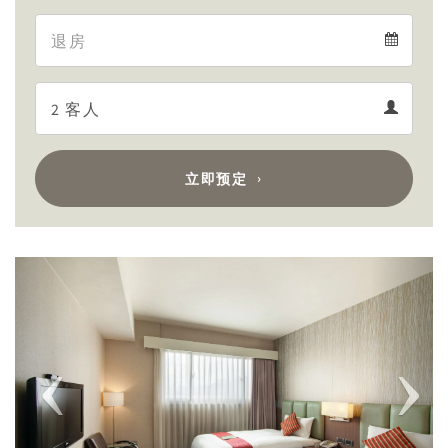
Arrival
Departure
calendar
Departure
Guests
calendar
Guests
calendar
立即预定
Previous
Next