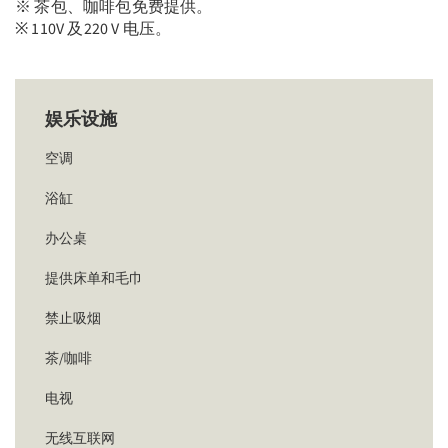
※ 茶包、咖啡包免费提供。
※ 110V 及220 V 电压。
娱乐设施
空调
浴缸
办公桌
提供床单和毛巾
禁止吸烟
茶/咖啡
电视
无线互联网